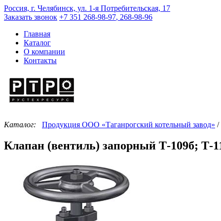
Россия, г. Челябинск, ул. 1-я Потребительская, 17
Заказать звонок
+7 351
268-98-97
,
268-98-96
Главная
Каталог
О компании
Контакты
Каталог:
Продукция ООО «Таганрогский котельный завод»
/
Клапан (вентиль) запорный Т-109б; Т-11