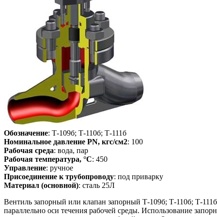
Обозначение
: Т-109б; Т-110б; Т-111б
Номинальное давление PN, кгс/см2
: 100
Рабочая среда
: вода, пар
Рабочая температура, °С
: 450
Управление
: ручное
Присоединение к трубопроводу
: под приварку
Материал (основной)
: сталь 25Л
Вентиль запорный или клапан запорный Т-109б; Т-110б; Т-111
параллельно оси течения рабочей среды. Использование запорно