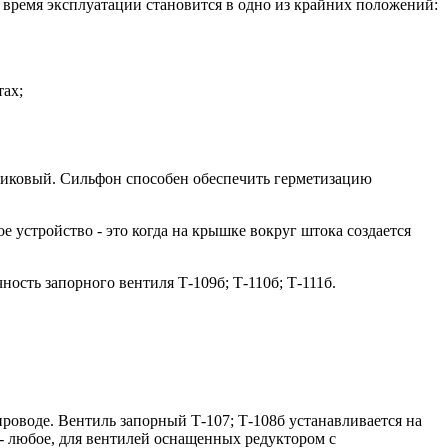
о время эксплуатации становится в одно из крайних положений:
тах;
ьниковый. Сильфон способен обеспечить герметизацию
е устройство - это когда на крышке вокруг штока создается
ость запорного вентиля Т-109б; Т-110б; Т-111б.
проводе. Вентиль запорный Т-107; Т-108б устанавливается на
- любое, для вентилей оснащенных редуктором с