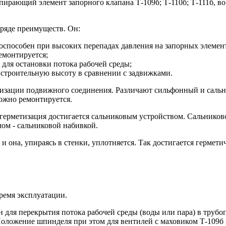
апирающий элемент запорного клапана Т-109б; Т-110б; Т-111б, в
в ряде преимуществ. Он:
тоспособен при высоких перепадах давления на запорных элемен
ремонтируется;
а для остановки потока рабочей среды;
 строительную высоту в сравнении с задвижками.
метизации подвижного соединения. Различают сильфонный и сал
ложно ремонтируется.
 герметизация достигается сальниковым устройством. Сальниково
лом - сальниковой набивкой.
на, упираясь в стенки, уплотняется. Так достигается герметичн
время эксплуатации.
н для перекрытия потока рабочей среды (воды или пара) в трубо
оложение шпинделя при этом для вентилей с маховиком Т-109б 