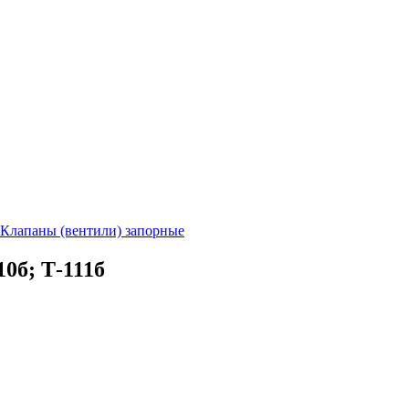
Клапаны (вентили) запорные
0б; Т-111б