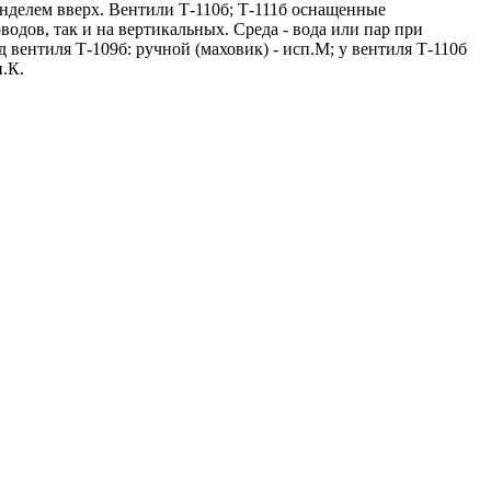
нделем вверх. Вентили Т-110б; Т-111б оснащенные
одов, так и на вертикальных. Среда - вода или пар при
 вентиля Т-109б: ручной (маховик) - исп.М; у вентиля Т-110б
.К.