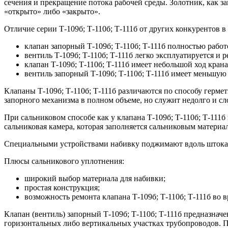
сечения и прекращение потока рабочей среды. Золотник, как з
«открыто» либо «закрыто».
Отличие серии Т-109б; Т-110б; Т-111б от других конкурентов 
клапан запорный Т-109б; Т-110б; Т-111б полностью рабо
вентиль Т-109б; Т-110б; Т-111б легко эксплуатируется и 
клапан Т-109б; Т-110б; Т-111б имеет небольшой ход кран
вентиль запорный Т-109б; Т-110б; Т-111б имеет меньшую
Клапаны Т-109б; Т-110б; Т-111б различаются по способу гер
запорного механизма в полном объеме, но служит недолго и с
При сальниковом способе как у клапана Т-109б; Т-110б; Т-111б
сальниковая камера, которая заполняется сальниковым материа
Специальными устройствами набивку поджимают вдоль штока и о
Плюсы сальникового уплотнения:
широкий выбор материала для набивки;
простая конструкция;
возможность ремонта клапана Т-109б; Т-110б; Т-111б во 
Клапан (вентиль) запорный Т-109б; Т-110б; Т-111б предназначе
горизонтальных либо вертикальных участках трубопроводов. П