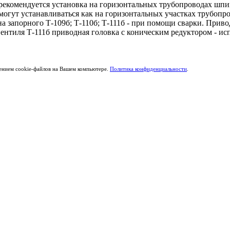
рекомендуется установка на горизонтальных трубопроводах шпи
гут устанавливаться как на горизонтальных участках трубопров
 запорного Т-109б; Т-110б; Т-111б - при помощи сварки. Привод
ентиля Т-111б приводная головка с коническим редуктором - исп
щением cookie-файлов на Вашем компьютере.
Политика конфиденциальности
.