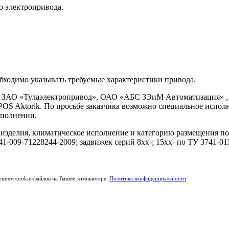
ю электропривода.
бходимо указывать требуемые характеристики привода.
ва ЗАО «Тулаэлектропривод», ОАО «АБС ЗЭиМ Автоматизация» 
OS Aktorik. По просьбе заказчика возможно специальное испол
сполнении.
 изделия, климатическое исполнение и категорию размещения п
41-009-71228244-2009; задвижек серий 8хх-; 15хх- по ТУ 3741-01
щением cookie-файлов на Вашем компьютере.
Политика конфиденциальности
.