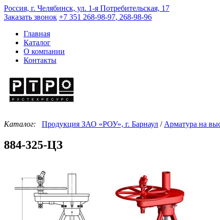
Россия, г. Челябинск, ул. 1-я Потребительская, 17
Заказать звонок
+7 351
268-98-97
,
268-98-96
Главная
Каталог
О компании
Контакты
Каталог:
Продукция ЗАО «РОУ», г. Барнаул
/
Арматура на вы
884-325-ЦЗ