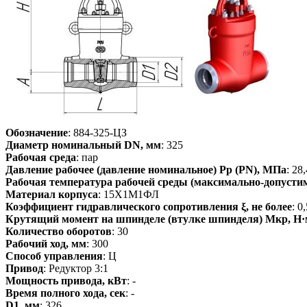
Обозначение
: 884-325-ЦЗ
Диаметр номинальный DN, мм
: 325
Рабочая среда
: пар
Давление рабочее (давление номинальное) Pp (PN), МПа
: 28,
Рабочая температура рабочей среды (максимально-допустим
Материал корпуса
: 15Х1М1ФЛ
Коэффициент гидравлического сопротивления ξ, не более
: 0
Крутящий момент на шпинделе (втулке шпинделя) Мкр, Н·
Количество оборотов
: 30
Рабочий ход, мм
: 300
Способ управления
: Ц
Привод
: Редуктор 3:1
Мощность привода, кВт
: -
Время полного хода, сек
: -
D1, мм
: 326