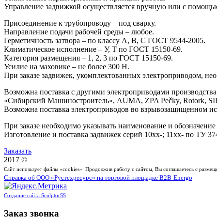
Управление задвижкой осуществляется вручную или с помощь
Присоединение к трубопроводу – под сварку.
Направление подачи рабочей среды – любое.
Герметичность затвора – по классу А, В, С ГОСТ 9544-2005.
Климатическое исполнение – У, Т по ГОСТ 15150-69.
Категория размещения – 1, 2, 3 по ГОСТ 15150-69.
Усилие на маховике – не более 300 Н.
При заказе задвижек, укомплектованных электроприводом, нео
Возможна поставка с другими электроприводами производст
«Сибирский Машиностроитель», AUMA, ZPA Pečky, Rotork, SIP
Возможна поставка электроприводов во взрывозащищенном и
При заказе необходимо указывать наименование и обозначение
Изготовление и поставка задвижек серий 10хх-; 11хх- по ТУ 37
Заказать
2017 ©
Сайт использует файлы «cookies». Продолжив работу с сайтом, Вы соглашаетесь с разме
Справка об ООО «Рустехресурс» на торговой площадке B2B-Energo
Создание сайта SculptorSS
Заказ звонка