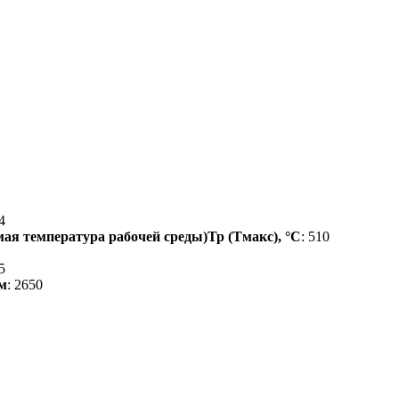
4
ая температура рабочей среды)Тр (Тмакс), °С
: 510
,5
м
: 2650