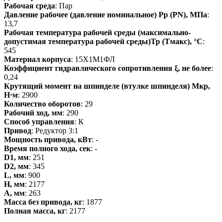
Рабочая среда
: Пар
Давление рабочее (давление номинальное) Pp (PN), МПа
:
13,7
Рабочая температура рабочей среды (максимально-
допустимая температура рабочей среды)Тр (Тмакс), °С
:
545
Материал корпуса
: 15Х1М1ФЛ
Коэффициент гидравлического сопротивления ξ, не более
:
0,24
Крутящий момент на шпинделе (втулке шпинделя) Мкр,
Н·м
: 2900
Количество оборотов
: 29
Рабочий ход, мм
: 290
Способ управления
: К
Привод
: Редуктор 3:1
Мощность привода, кВт
: -
Время полного хода, сек
: -
D1, мм
: 251
D2, мм
: 345
L, мм
: 900
H, мм
: 2177
А, мм
: 263
Масса без привода, кг
: 1877
Полная масса, кг
: 2177