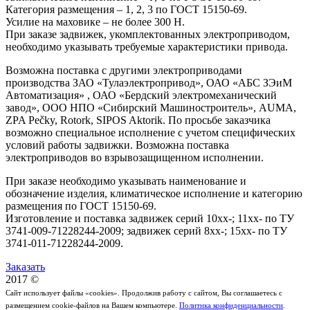
Категория размещения – 1, 2, 3 по ГОСТ 15150-69.
Усилие на маховике – не более 300 Н.
При заказе задвижек, укомплектованных электроприводом,
необходимо указывать требуемые характеристики привода.
Возможна поставка с другими электроприводами
производства ЗАО «Тулаэлектропривод», ОАО «АБС ЗЭиМ
Автоматизация» , ОАО «Бердский электромеханический
завод», ООО НПО «Сибирский Машиностроитель», AUMA,
ZPA Pečky, Rotork, SIPOS Aktorik. По просьбе заказчика
возможно специальное исполнение с учетом специфических
условий работы задвижки. Возможна поставка
электроприводов во взрывозащищенном исполнении.
При заказе необходимо указывать наименование и
обозначение изделия, климатическое исполнение и категорию
размещения по ГОСТ 15150-69.
Изготовление и поставка задвижек серий 10хх-; 11хх- по ТУ
3741-009-71228244-2009; задвижек серий 8хх-; 15хх- по ТУ
3741-011-71228244-2009.
Заказать
2017 ©
Сайт использует файлы «cookies». Продолжив работу с сайтом, Вы соглашаетесь с
размещением cookie-файлов на Вашем компьютере.
Политика конфиденциальности
.