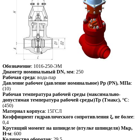
Обозначение
: 1016-250-ЭМ
Диаметр номинальный DN, мм
: 250
Рабочая среда
: вода-пар
Давление рабочее (давление номинальное) Pp (PN), МПа
:
(10)
Рабочая температура рабочей среды (максимально-
допустимая температура рабочей среды)Тр (Тмакс), °С
:
(450)
Материал корпуса
: 15ГСЛ
Коэффициент гидравлического сопротивления ξ, не более
:
0,4
Крутящий момент на шпинделе (втулке шпинделя) Мкр,
Н·м
: 600
Количество оборотов
: 29,5