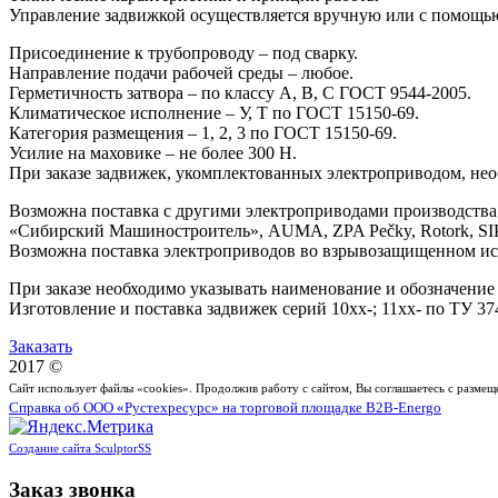
Управление задвижкой осуществляется вручную или с помощь
Присоединение к трубопроводу – под сварку.
Направление подачи рабочей среды – любое.
Герметичность затвора – по классу А, В, С ГОСТ 9544-2005.
Климатическое исполнение – У, Т по ГОСТ 15150-69.
Категория размещения – 1, 2, 3 по ГОСТ 15150-69.
Усилие на маховике – не более 300 Н.
При заказе задвижек, укомплектованных электроприводом, нео
Возможна поставка с другими электроприводами производст
«Сибирский Машиностроитель», AUMA, ZPA Pečky, Rotork, SIP
Возможна поставка электроприводов во взрывозащищенном и
При заказе необходимо указывать наименование и обозначение
Изготовление и поставка задвижек серий 10хх-; 11хх- по ТУ 37
Заказать
2017 ©
Сайт использует файлы «cookies». Продолжив работу с сайтом, Вы соглашаетесь с разме
Справка об ООО «Рустехресурс» на торговой площадке B2B-Energo
Создание сайта SculptorSS
Заказ звонка