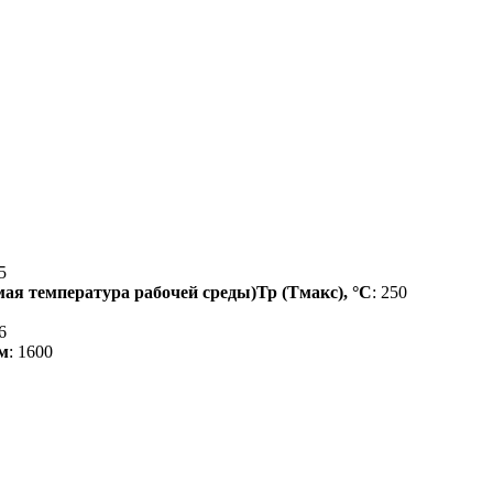
5
ая температура рабочей среды)Тр (Тмакс), °С
: 250
,6
м
: 1600