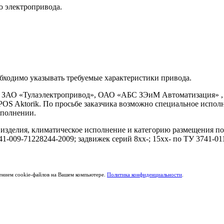
ю электропривода.
бходимо указывать требуемые характеристики привода.
ва ЗАО «Тулаэлектропривод», ОАО «АБС ЗЭиМ Автоматизация» 
OS Aktorik. По просьбе заказчика возможно специальное испол
сполнении.
 изделия, климатическое исполнение и категорию размещения п
41-009-71228244-2009; задвижек серий 8хх-; 15хх- по ТУ 3741-01
щением cookie-файлов на Вашем компьютере.
Политика конфиденциальности
.