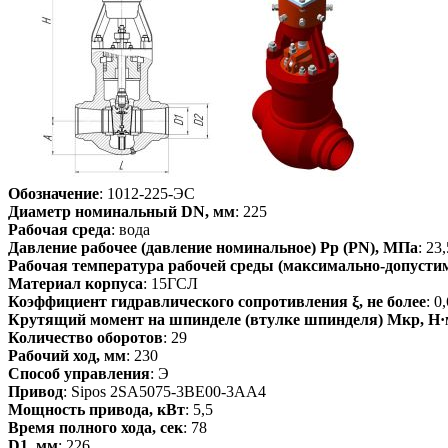
Обозначение
: 1012-225-ЭС
Диаметр номинальный DN, мм
: 225
Рабочая среда
: вода
Давление рабочее (давление номинальное) Pp (PN), МПа
: 23,
Рабочая температура рабочей среды (максимально-допустим
Материал корпуса
: 15ГСЛ
Коэффициент гидравлического сопротивления ξ, не более
: 0
Крутящий момент на шпинделе (втулке шпинделя) Мкр, Н·
Количество оборотов
: 29
Рабочий ход, мм
: 230
Способ управления
: Э
Привод
: Sipos 2SA5075-3BE00-3AA4
Мощность привода, кВт
: 5,5
Время полного хода, сек
: 78
D1, мм
: 226