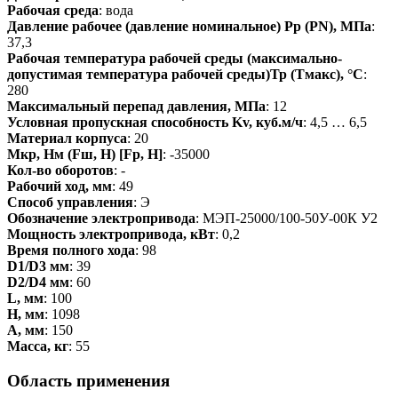
Рабочая среда
: вода
Давление рабочее (давление номинальное) Pp (PN), МПа
:
37,3
Рабочая температура рабочей среды (максимально-
допустимая температура рабочей среды)Тр (Тмакс), °С
:
280
Максимальный перепад давления, МПа
: 12
Условная пропускная способность Kv, куб.м/ч
: 4,5 … 6,5
Материал корпуса
: 20
Мкр, Нм (Fш, Н) [Fp, H]
: -35000
Кол-во оборотов
: -
Рабочий ход, мм
: 49
Способ управления
: Э
Обозначение электропривода
: МЭП-25000/100-50У-00К У2
Мощность электропривода, кВт
: 0,2
Время полного хода
: 98
D1/D3 мм
: 39
D2/D4 мм
: 60
L, мм
: 100
Н, мм
: 1098
А, мм
: 150
Масса, кг
: 55
Область применения