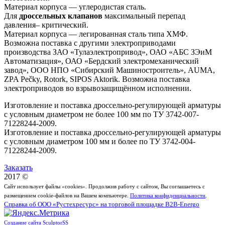
Материал корпуса — углеродистая сталь.
Для
дроссельных клапанов
максимальный перепад
давления– критический.
Материал корпуса — легированная сталь типа ХМФ.
Возможна поставка с другими электроприводами
производства ЗАО «Тулаэлектропривод», ОАО «АБС ЗЭиМ
Автоматизация», ОАО «Бердский электромеханический
завод», ООО НПО «Сибирский Машиностроитель», AUMA,
ZPA Pečky, Rotork, SIPOS Aktorik. Возможна поставка
электроприводов во взрывозащищённом исполнении.
Изготовление и поставка дроссельно-регулирующей арматуры
с условным диаметром не более 100 мм по ТУ 3742-007-
71228244-2009.
Изготовление и поставка дроссельно-регулирующей арматуры
с условным диаметром 100 мм и более по ТУ 3742-004-
71228244-2009.
Заказать
2017 ©
Сайт использует файлы «cookies». Продолжив работу с сайтом, Вы соглашаетесь с
размещением cookie-файлов на Вашем компьютере.
Политика конфиденциальности
.
Справка об ООО «Рустехресурс» на торговой площадке B2B-Energo
Создание сайта SculptorSS