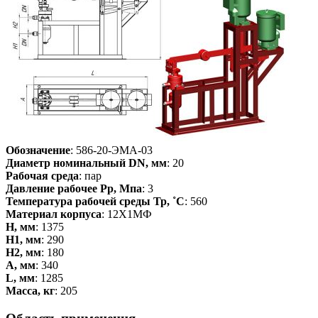
Обозначение
: 586-20-ЭМА-03
Диаметр номинальный DN, мм
: 20
Рабочая среда
: пар
Давление рабочее Рр, Мпа
: 3
Температура рабочей среды Тр, ˚С
: 560
Материал корпуса
: 12Х1МФ
H, мм
: 1375
Н1, мм
: 290
Н2, мм
: 180
А, мм
: 340
L, мм
: 1285
Масса, кг
: 205