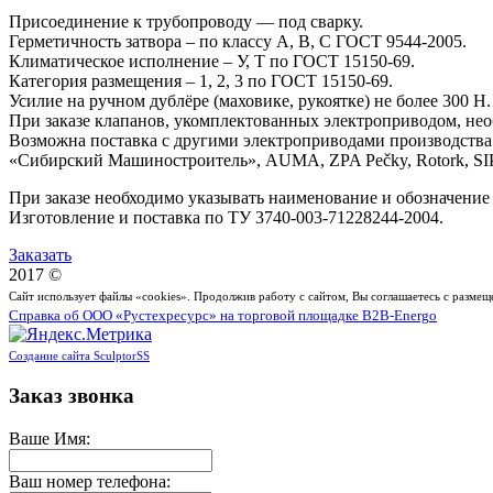
Присоединение к трубопроводу — под сварку.
Герметичность затвора – по классу А, В, С ГОСТ 9544-2005.
Климатическое исполнение – У, Т по ГОСТ 15150-69.
Категория размещения – 1, 2, 3 по ГОСТ 15150-69.
Усилие на ручном дублёре (маховике, рукоятке) не более 300 Н.
При заказе клапанов, укомплектованных электроприводом, нео
Возможна поставка с другими электроприводами производст
«Сибирский Машиностроитель», AUMA, ZPA Pečky, Rotork, SI
При заказе необходимо указывать наименование и обозначение
Изготовление и поставка по ТУ 3740-003-71228244-2004.
Заказать
2017 ©
Сайт использует файлы «cookies». Продолжив работу с сайтом, Вы соглашаетесь с разме
Справка об ООО «Рустехресурс» на торговой площадке B2B-Energo
Создание сайта SculptorSS
Заказ звонка
Ваше Имя:
Ваш номер телефона: