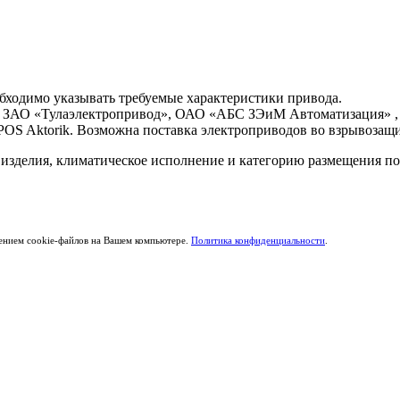
бходимо указывать требуемые характеристики привода.
ва ЗАО «Тулаэлектропривод», ОАО «АБС ЗЭиМ Автоматизация» 
POS Aktorik. Возможна поставка электроприводов во взрывоза
 изделия, климатическое исполнение и категорию размещения п
щением cookie-файлов на Вашем компьютере.
Политика конфиденциальности
.