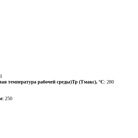
3
ая температура рабочей среды)Тр (Тмакс), °С
: 280
м
: 250