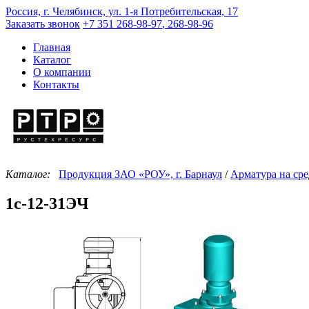
Россия, г. Челябинск, ул. 1-я Потребительская, 17
Заказать звонок
+7 351
268-98-97
,
268-98-96
Главная
Каталог
О компании
Контакты
Каталог:
Продукция ЗАО «РОУ», г. Барнаул
/
Арматура на ср
1с-12-31ЭЧ