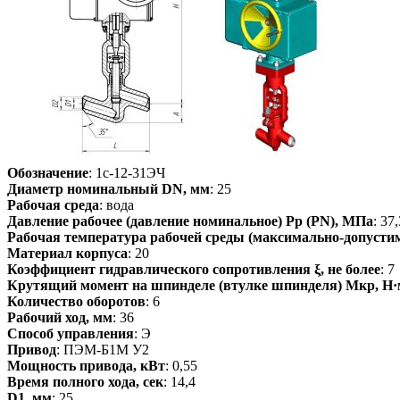
Обозначение
: 1с-12-31ЭЧ
Диаметр номинальный DN, мм
: 25
Рабочая среда
: вода
Давление рабочее (давление номинальное) Pp (PN), МПа
: 37,
Рабочая температура рабочей среды (максимально-допустим
Материал корпуса
: 20
Коэффициент гидравлического сопротивления ξ, не более
: 7
Крутящий момент на шпинделе (втулке шпинделя) Мкр, Н·
Количество оборотов
: 6
Рабочий ход, мм
: 36
Способ управления
: Э
Привод
: ПЭМ-Б1М У2
Мощность привода, кВт
: 0,55
Время полного хода, сек
: 14,4
D1, мм
: 25