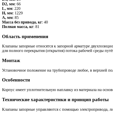
D2, мм
: 66
L, мм
: 220
H, мм
: 1229
А, мм
: 85
Масса без привода, кг
: 40
Полная масса, кг
: 81
Область применения
Клапаны запорные относятся к запорной арматуре двухпозицион
для полного перекрытия (открытия) потока рабочей среды пут
Монтаж
Установочное положение на трубопроводе любое, в верхней по
Особенности
Корпус имеет уплотнительную наплавку из материала на основ
Технические характеристики и принцип работы
Клапаны запорные управляются с помощью электропривода, ли