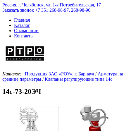
Россия, г. Челябинск, ул. 1-я Потребительская, 17
Заказать звонок
+7 351
268-98-97
,
268-98-96
Главная
Каталог
О компании
Контакты
Каталог:
Продукция ЗАО «РОУ», г. Барнаул
/
Арматура на
средние параметры
/
Клапаны регулирующие типа 14с
14с-73-20ЭЧ