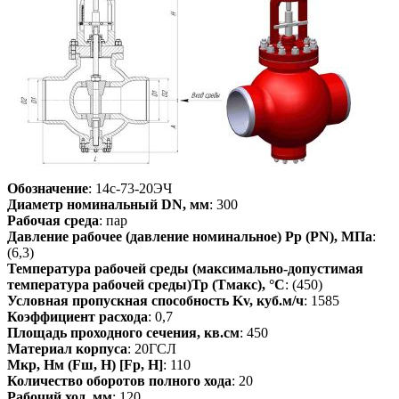
Обозначение
: 14с-73-20ЭЧ
Диаметр номинальный DN, мм
: 300
Рабочая среда
: пар
Давление рабочее (давление номинальное) Pp (PN), МПа
:
(6,3)
Температура рабочей среды (максимально-допустимая
температура рабочей среды)Тр (Тмакс), °С
: (450)
Условная пропускная способность Kv, куб.м/ч
: 1585
Коэффициент расхода
: 0,7
Площадь проходного сечения, кв.см
: 450
Материал корпуса
: 20ГСЛ
Мкр, Нм (Fш, Н) [Fp, H]
: 110
Количество оборотов полного хода
: 20
Рабочий ход, мм
: 120