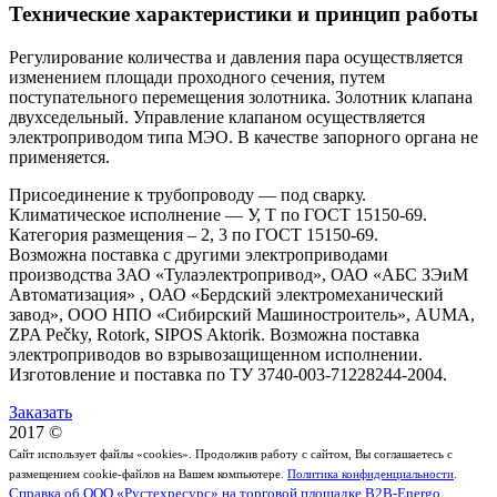
Технические характеристики и принцип работы
Регулирование количества и давления пара осуществляется
изменением площади проходного сечения, путем
поступательного перемещения золотника. Золотник клапана
двухседельный. Управление клапаном осуществляется
электроприводом типа МЭО. В качестве запорного органа не
применяется.
Присоединение к трубопроводу — под сварку.
Климатическое исполнение — У, Т по ГОСТ 15150-69.
Категория размещения – 2, 3 по ГОСТ 15150-69.
Возможна поставка с другими электроприводами
производства ЗАО «Тулаэлектропривод», ОАО «АБС ЗЭиМ
Автоматизация» , ОАО «Бердский электромеханический
завод», ООО НПО «Сибирский Машиностроитель», AUMA,
ZPA Pečky, Rotork, SIPOS Aktorik. Возможна поставка
электроприводов во взрывозащищенном исполнении.
Изготовление и поставка по ТУ 3740-003-71228244-2004.
Заказать
2017 ©
Сайт использует файлы «cookies». Продолжив работу с сайтом, Вы соглашаетесь с
размещением cookie-файлов на Вашем компьютере.
Политика конфиденциальности
.
Справка об ООО «Рустехресурс» на торговой площадке B2B-Energo