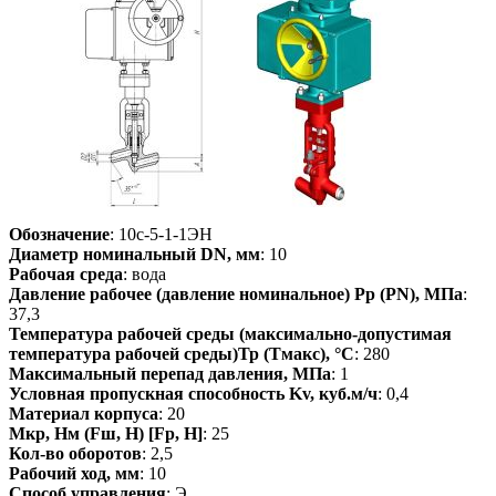
Обозначение
: 10с-5-1-1ЭН
Диаметр номинальный DN, мм
: 10
Рабочая среда
: вода
Давление рабочее (давление номинальное) Pp (PN), МПа
:
37,3
Температура рабочей среды (максимально-допустимая
температура рабочей среды)Тр (Тмакс), °С
: 280
Максимальный перепад давления, МПа
: 1
Условная пропускная способность Kv, куб.м/ч
: 0,4
Материал корпуса
: 20
Мкр, Нм (Fш, Н) [Fp, H]
: 25
Кол-во оборотов
: 2,5
Рабочий ход, мм
: 10
Способ управления
: Э