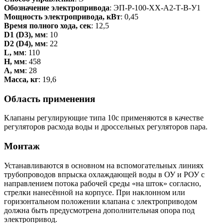
Обозначение электропривода
: ЭП-Р-100-ХХ-А2-Т-В-У1
Мощность электропривода, кВт
: 0,45
Время полного хода, сек
: 12,5
D1 (D3), мм
: 10
D2 (D4), мм
: 22
L, мм
: 110
Н, мм
: 458
А, мм
: 28
Масса, кг
: 19,6
Область применения
Клапаны регулирующие типа 10с применяются в качестве
регуляторов расхода воды и дроссельных регуляторов пара.
Монтаж
Устанавливаются в основном на вспомогательных линиях
трубопроводов впрыска охлаждающей воды в ОУ и РОУ с
направлением потока рабочей среды «на шток» согласно,
стрелки нанесённой на корпусе. При наклонном или
горизонтальном положении клапана с электроприводом
должна быть предусмотрена дополнительная опора под
электропривод.