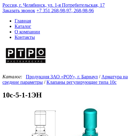
Россия, г. Челябинск, ул. 1-я Потребительская, 17
Заказать звонок
+7 351
268-98-97
,
268-98-96
Главная
Каталог
О компании
Контакты
Каталог:
Продукция ЗАО «РОУ», г. Барнаул
/
Арматура на
средние параметры
/
Клапаны регулирующие типа 10с
10с-5-1-1ЭН