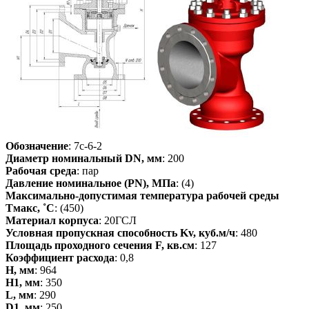
Обозначение
: 7c-6-2
Диаметр номинальный DN, мм
: 200
Рабочая среда
: пар
Давление номинальное (PN), МПа
: (4)
Максимально-допустимая температура рабочей среды
Tмакс, ˚С
: (450)
Материал корпуса
: 20ГСЛ
Условная пропускная способность Kv, куб.м/ч
: 480
Площадь проходного сечения F, кв.см
: 127
Коэффициент расхода
: 0,8
H, мм
: 964
H1, мм
: 350
L, мм
: 290
D1, мм
: 250