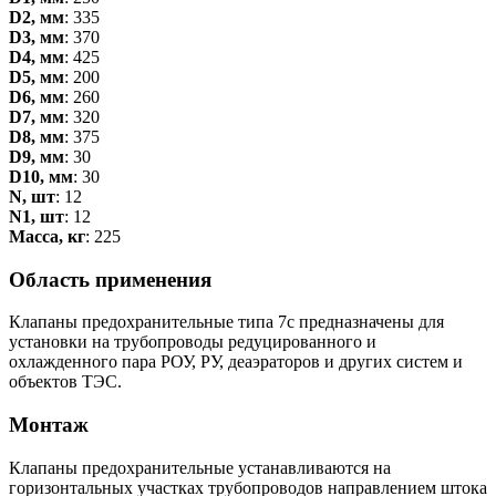
D2, мм
: 335
D3, мм
: 370
D4, мм
: 425
D5, мм
: 200
D6, мм
: 260
D7, мм
: 320
D8, мм
: 375
D9, мм
: 30
D10, мм
: 30
N, шт
: 12
N1, шт
: 12
Масса, кг
: 225
Область применения
Клапаны предохранительные типа 7с предназначены для
установки на трубопроводы редуцированного и
охлажденного пара РОУ, РУ, деаэраторов и других систем и
объектов ТЭС.
Монтаж
Клапаны предохранительные устанавливаются на
горизонтальных участках трубопроводов направлением штока