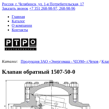
Россия, г. Челябинск, ул. 1-я Потребительская, 17
Заказать звонок
+7 351
268-98-97
,
268-98-96
Главная
Каталог
О компании
Контакты
Каталог:
Продукция ЗАО «Энергомаш - ЧЗЭМ» г.Чехов
/
Кла
Клапан обратный 1507-50-0