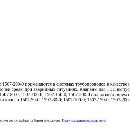
-0; 1507-200-0 применяются в системах трубопроводов в качест
абочей среды при аварийных ситуациях. Клапаны для ТЭС выпус
507-80-0; 1507-100-0; 1507-150-0; 1507-200-0 под воздействием
клапан 1507-50-0; 1507-80-0; 1507-100-0; 1507-150-0; 1507-200-
щением cookie-файлов на Вашем компьютере.
Политика конфиденциальности
.