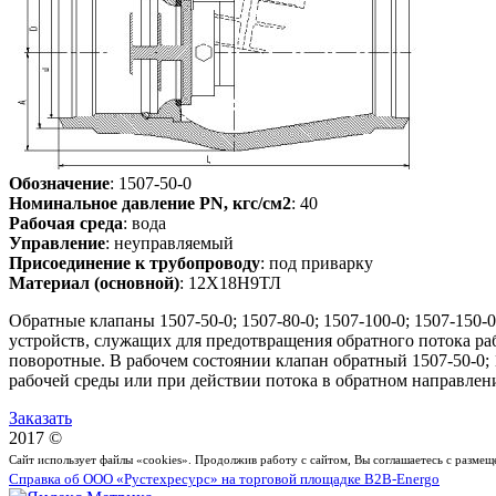
Обозначение
: 1507-50-0
Номинальное давление PN, кгс/см2
: 40
Рабочая среда
: вода
Управление
: неуправляемый
Присоединение к трубопроводу
: под приварку
Материал (основной)
: 12Х18Н9ТЛ
Обратные клапаны 1507-50-0; 1507-80-0; 1507-100-0; 1507-150
устройств, служащих для предотвращения обратного потока р
поворотные. В рабочем состоянии клапан обратный 1507-50-0; 1
рабочей среды или при действии потока в обратном направлении 
Заказать
2017 ©
Сайт использует файлы «cookies». Продолжив работу с сайтом, Вы соглашаетесь с разме
Справка об ООО «Рустехресурс» на торговой площадке B2B-Energo